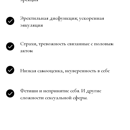
Эректильная дисфункция; ускоренная
эякуляция
Страхи, тревожность связанные с половым
актом
Низкая самооценка, неуверенность в себе
Фетиши и непринятие себя. И другие
сложности сексуальной сферы.