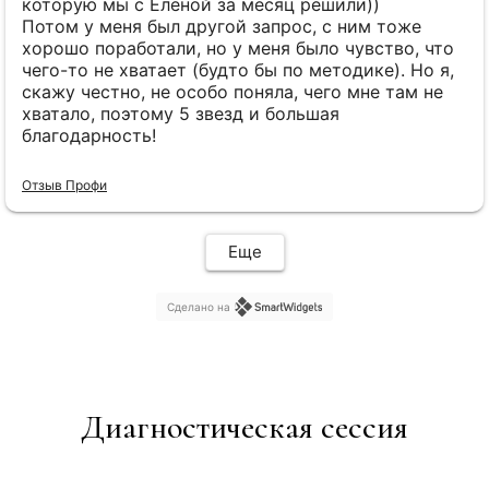
которую мы с Еленой за месяц решили))
Потом у меня был другой запрос, с ним тоже
хорошо поработали, но у меня было чувство, что
чего-то не хватает (будто бы по методике). Но я,
скажу честно, не особо поняла, чего мне там не
хватало, поэтому 5 звезд и большая
благодарность!
Отзыв Профи
Еще
Сделано на
Диагностическая сессия