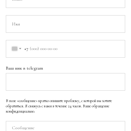
+7
Ваш ник в telegram
В поле «сообщение» кратко опишите проблему, с которой вы хотите
обратиться. Я свяжусь с вами в течение 24 часов. Ваше обращение
конфиденциально.