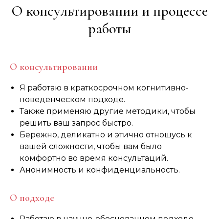
О консультировании и процессе
работы
О консультировании
Я работаю в краткосрочном когнитивно-
поведенческом подходе.
Также применяю другие методики, чтобы
решить ваш запрос быстро.
Бережно, деликатно и этично отношусь к
вашей сложности, чтобы вам было
комфортно во время консультаций.
Анонимность и конфиденциальность.
О подходе
Работаю в научно-обоснованном подходе,