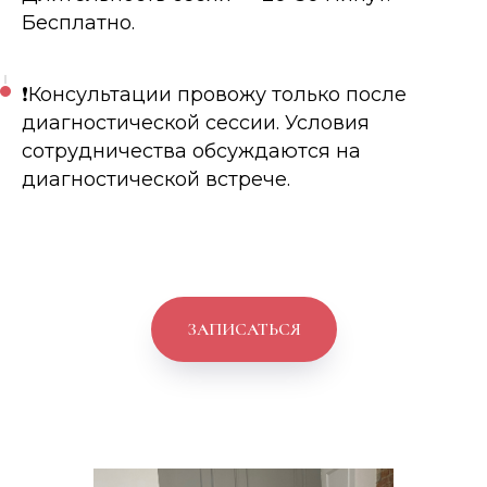
Бесплатно.
❗️Консультации провожу только после
диагностической сессии. Условия
сотрудничества обсуждаются на
диагностической встрече.
ЗАПИСАТЬСЯ