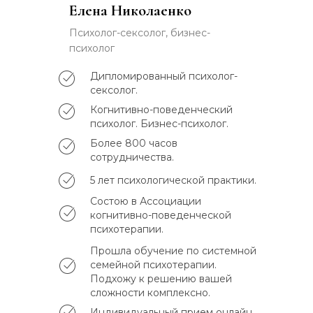
Елена Николаенко
Психолог-сексолог, бизнес-
психолог
Дипломированный психолог-
сексолог.
Когнитивно-поведенческий
психолог. Бизнес-психолог.
Более 800 часов
сотрудничества.
5 лет психологической практики.
Состою в Ассоциации
когнитивно-поведенческой
психотерапии.
Прошла обучение по системной
семейной психотерапии.
Подхожу к решению вашей
сложности комплексно.
Индивидуальный прием онлайн