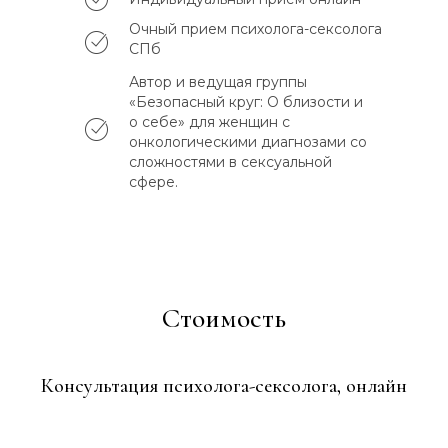
Очный прием психолога-сексолога
СПб
Автор и ведущая группы
«Безопасный круг: О близости и
о себе» для женщин с
онкологическими диагнозами со
сложностями в сексуальной
сфере.
Стоимость
Консультация психолога-сексолога, онлайн