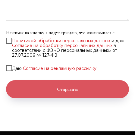
Нажимая на кнопку я подтверждаю, что ознакомился с
Политикой обработки персональных данных
и даю
Согласие на обработку персональных данных
в
соответствии с ФЗ «О персональных данных» от
27.07.2006 № 127-ФЗ
Даю
Согласие на рекламную рассылку
Отправить