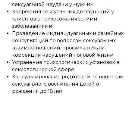
сексуальной неудачи у мужчин
Коррекция сексуальных дисфункций у
клиентов с психосоматическими
заболеваниями
Проведение индивидуальных и семейных
консультаций по вопросам сексуальных
взаимоотношений, профилактика и
коррекция нарушений половой жизни
Устранение психологических установок в
сексологической сфере
Консультирование родителей по вопросам
сексуального воспитания детей от
рождения до 18 лет