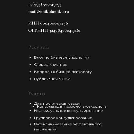
+7(995) 590-29-95
mail@enikolaenko.ru
Думаю, если ты что-то делаешь и получается
неплохо, то тебе стоит пойти делать еще что-то -
другое замечательное. Просто придумай, что
ИНН 600400807236
дальше.
ОГРНИП 324784700417461
Ресурсы
Блог по бизнес-психологии
Отзывы клиентов
Вопросы к бизнес-психологу
Публикации в СМИ
Услуги
Диагностическая сессия
Консультация психолога-сексолога
Индивидуальное консультирование
Групповое консультирование
Интенсив «Развитие эффективного
мышления»